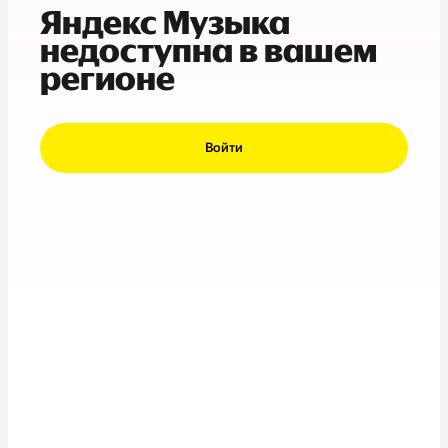
Яндекс Музыка
недоступна в вашем
регионе
Войти