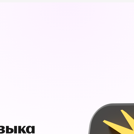
узыка