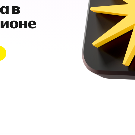
а в
гионе