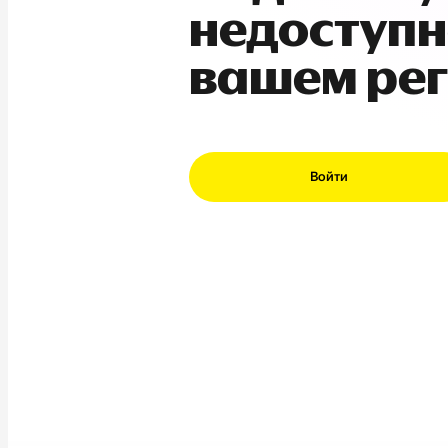
недоступн
вашем ре
Войти