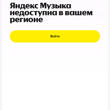
Яндекс Музыка
недоступна в вашем
регионе
Войти