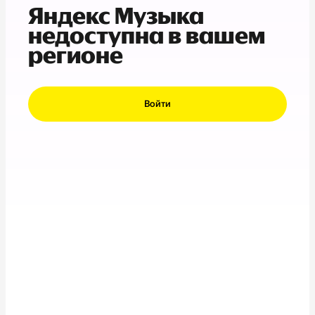
Яндекс Музыка
недоступна в вашем
регионе
Войти