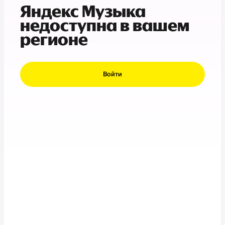
Яндекс Музыка
недоступна в вашем
регионе
Войти