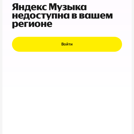
Яндекс Музыка
недоступна в вашем
регионе
Войти