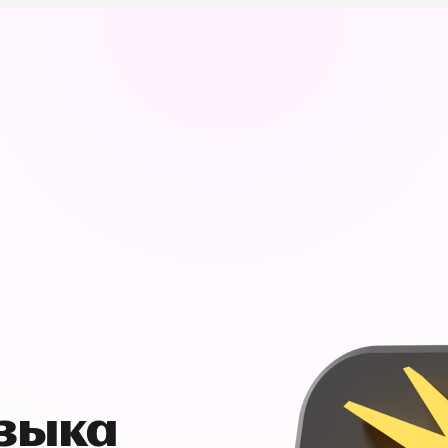
узыка