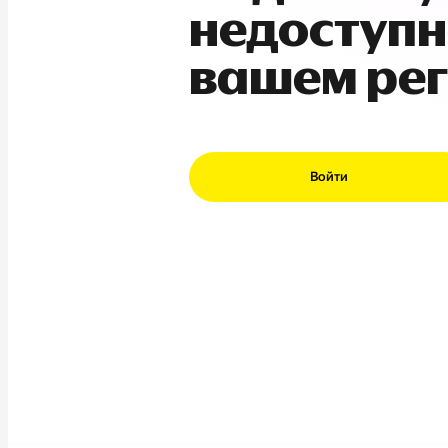
недоступн
вашем ре
Войти