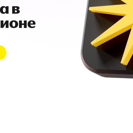
а в
гионе