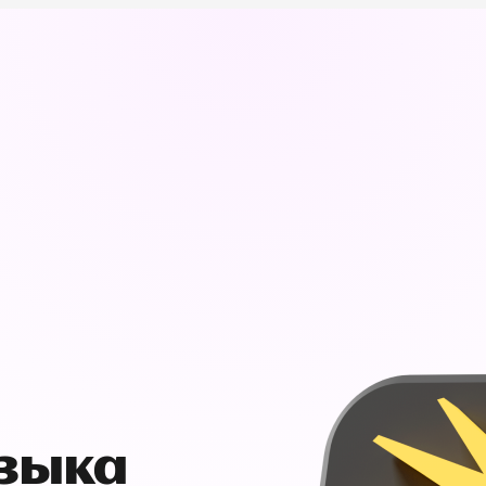
узыка