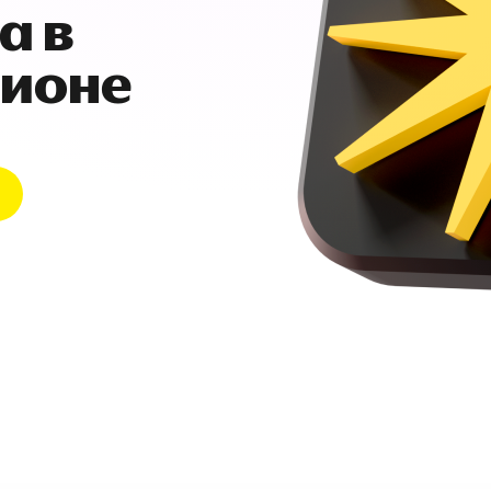
а в
гионе