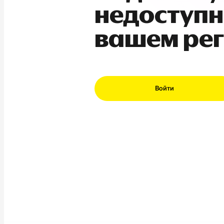
недоступн
вашем ре
Войти