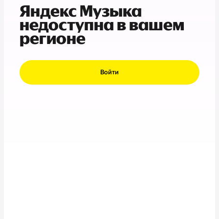
Яндекс Музыка
недоступна в вашем
регионе
Войти