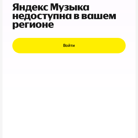
Яндекс Музыка
недоступна в вашем
регионе
Войти