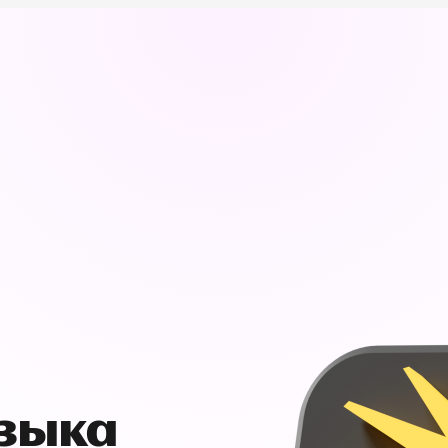
узыка