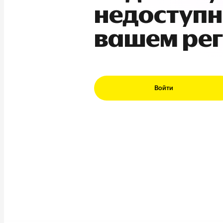
недоступн
вашем ре
Войти