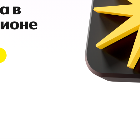
а в
гионе