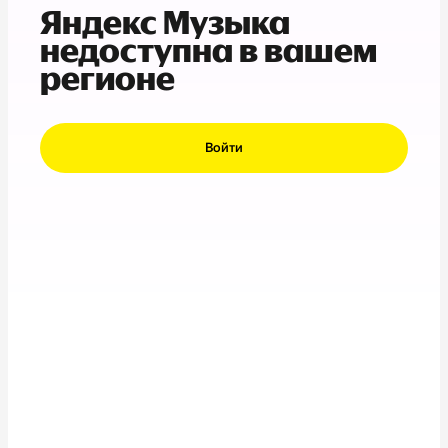
Яндекс Музыка
недоступна в вашем
регионе
Войти