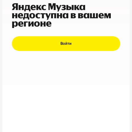
Яндекс Музыка
недоступна в вашем
регионе
Войти