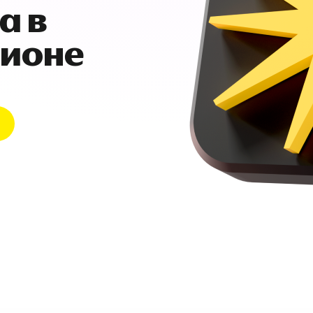
а в
гионе