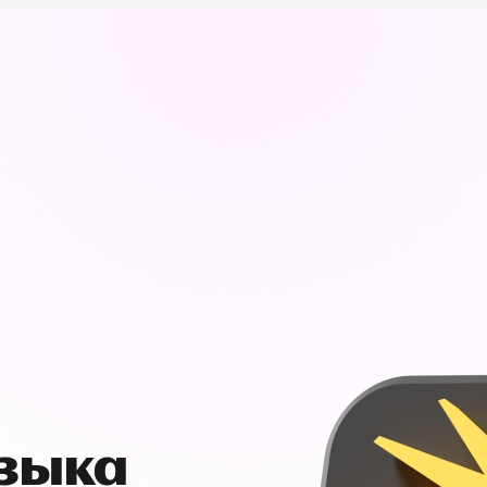
узыка