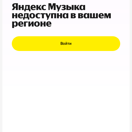
Яндекс Музыка
недоступна в вашем
регионе
Войти