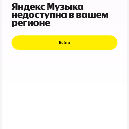
Яндекс Музыка
недоступна в вашем
регионе
Войти