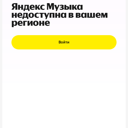
Яндекс Музыка
недоступна в вашем
регионе
Войти