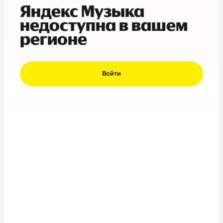
Яндекс Музыка
недоступна в вашем
регионе
Войти