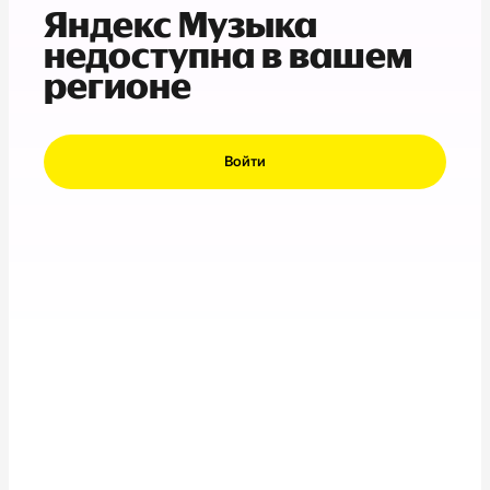
Яндекс Музыка
недоступна в вашем
регионе
Войти