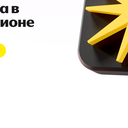
а в
гионе