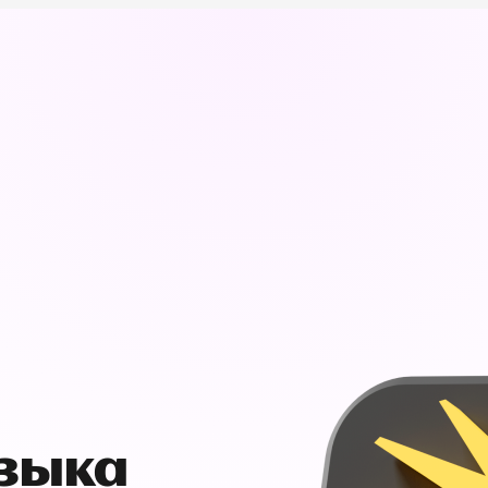
узыка