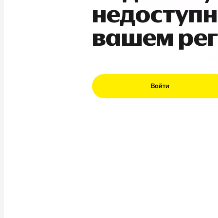
недоступн
вашем ре
Войти