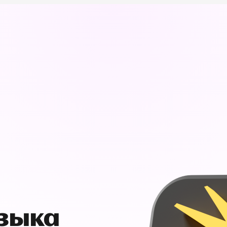
узыка