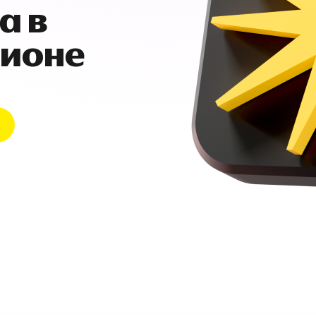
а в
гионе