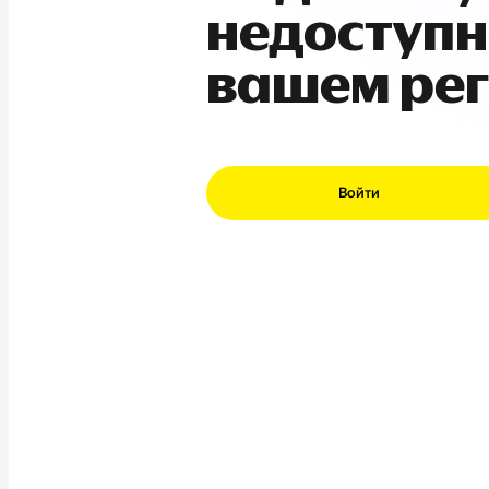
недоступн
вашем ре
Войти