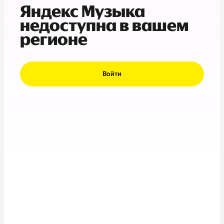
Яндекс Музыка
недоступна в вашем
регионе
Войти