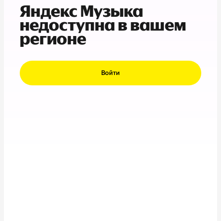
Яндекс Музыка
недоступна в вашем
регионе
Войти