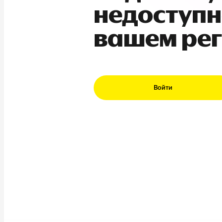
недоступн
вашем ре
Войти