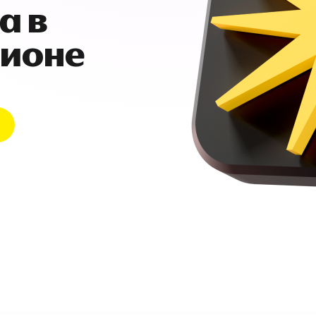
а в
гионе