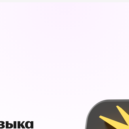
узыка