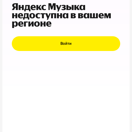
Яндекс Музыка
недоступна в вашем
регионе
Войти