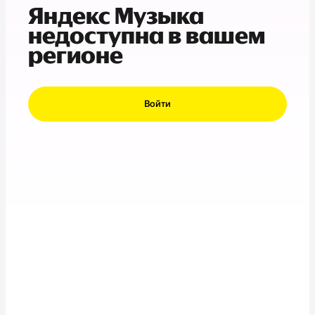
Яндекс Музыка
недоступна в вашем
регионе
Войти