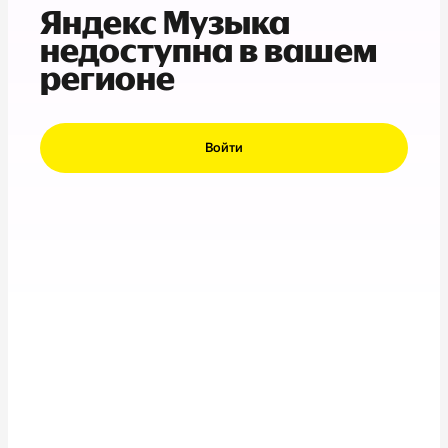
Яндекс Музыка
недоступна в вашем
регионе
Войти