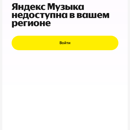
Яндекс Музыка
недоступна в вашем
регионе
Войти