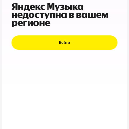
Яндекс Музыка
недоступна в вашем
регионе
Войти