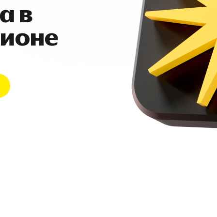
а в
гионе