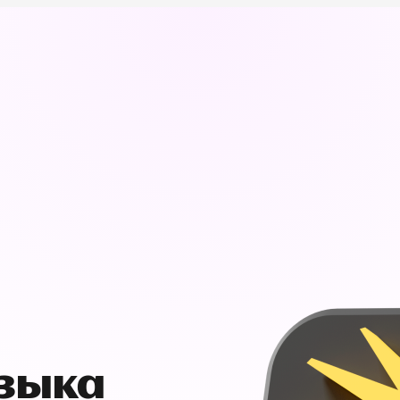
узыка