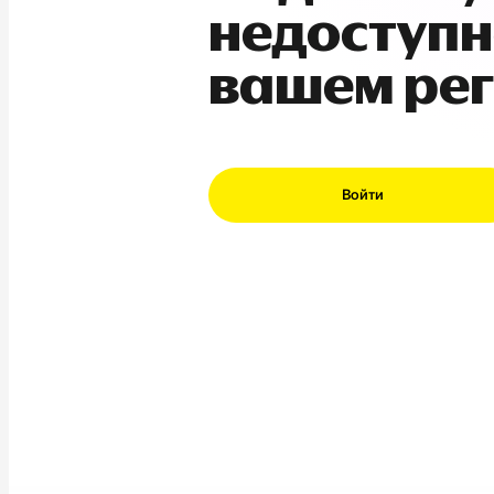
недоступн
вашем ре
Войти