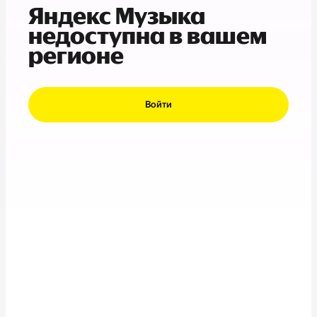
Яндекс Музыка
недоступна в вашем
регионе
Войти