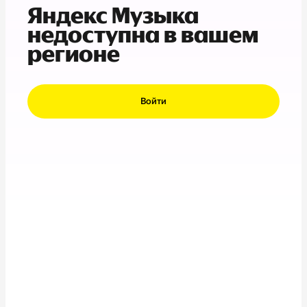
Яндекс Музыка
недоступна в вашем
регионе
Войти