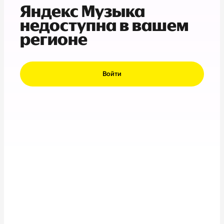
Яндекс Музыка
недоступна в вашем
регионе
Войти