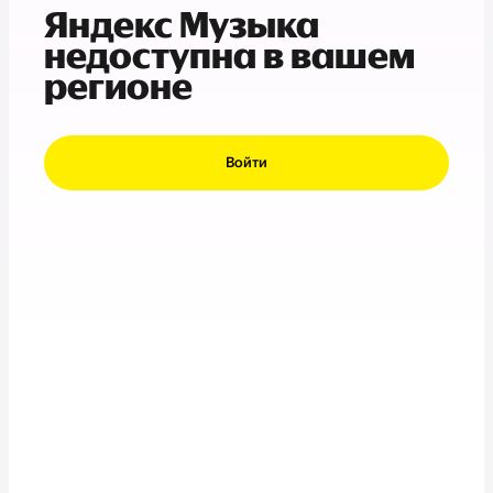
Яндекс Музыка
недоступна в вашем
регионе
Войти