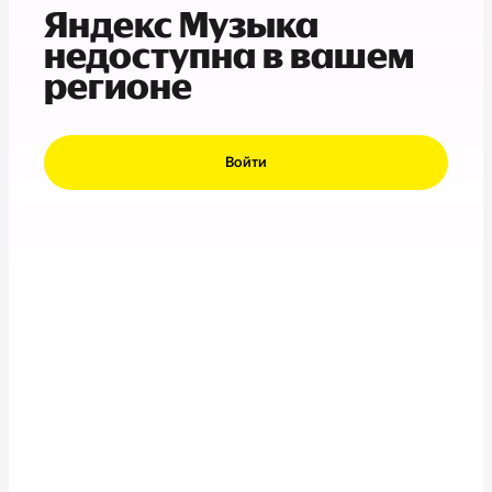
Яндекс Музыка
недоступна в вашем
регионе
Войти