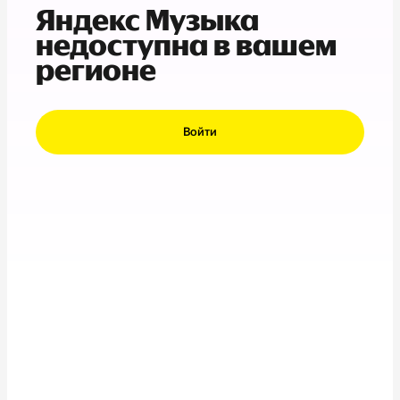
Яндекс Музыка
недоступна в вашем
регионе
Войти