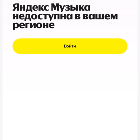
Яндекс Музыка
недоступна в вашем
регионе
Войти