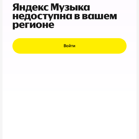
Яндекс Музыка
недоступна в вашем
регионе
Войти