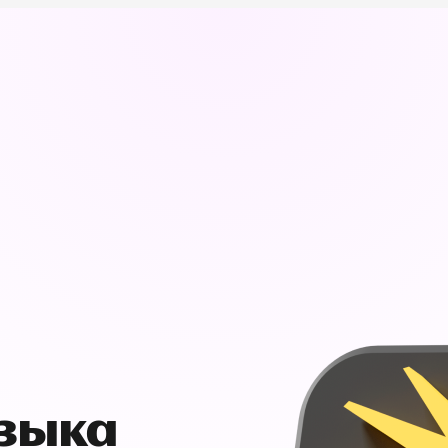
узыка