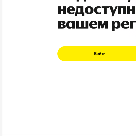
недоступн
вашем ре
Войти