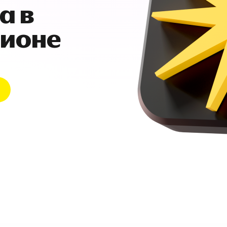
а в
гионе