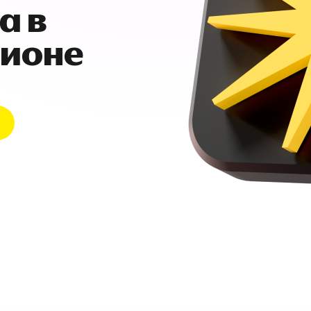
а в
гионе