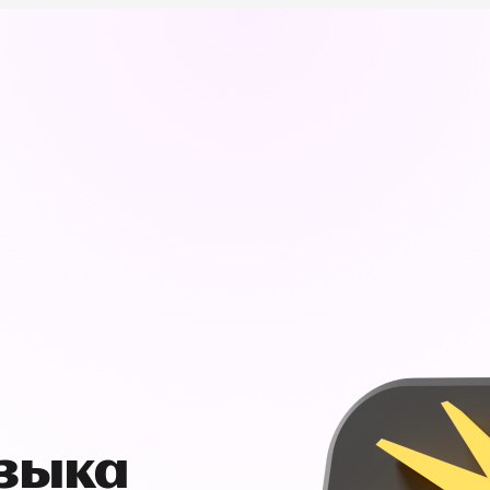
узыка