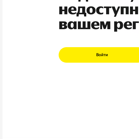
недоступн
вашем ре
Войти