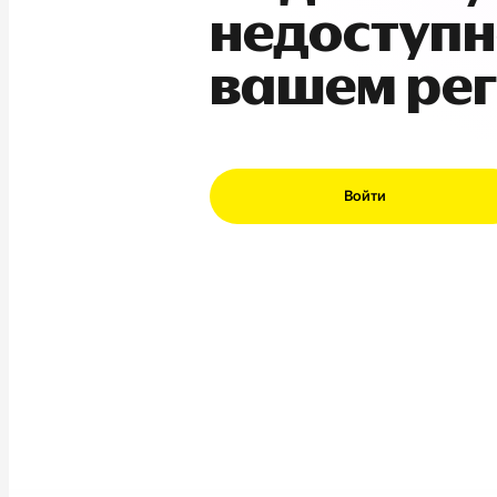
недоступн
вашем ре
Войти