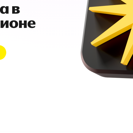
а в
гионе