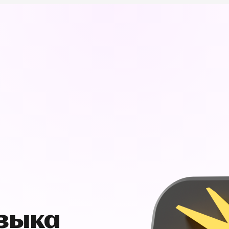
узыка