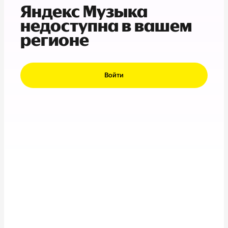
Яндекс Музыка
недоступна в вашем
регионе
Войти