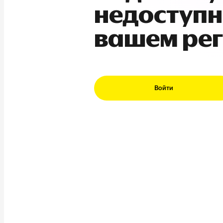
недоступн
вашем ре
Войти