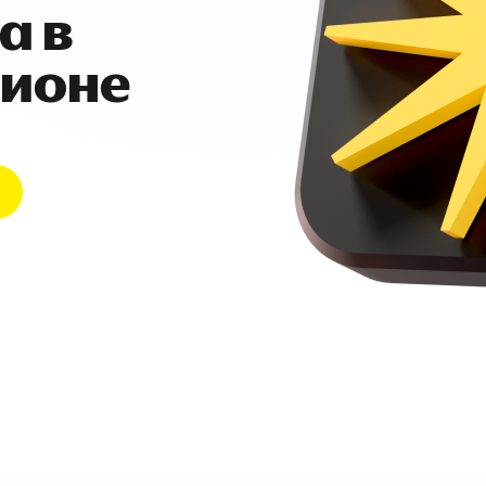
а в
гионе