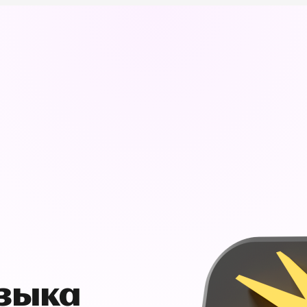
узыка