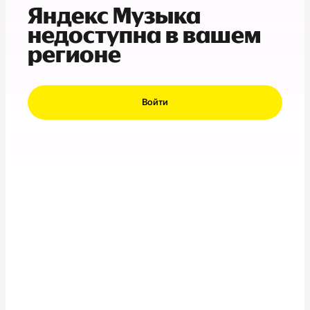
Яндекс Музыка
недоступна в вашем
регионе
Войти