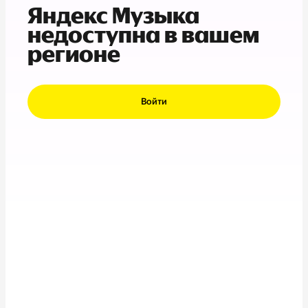
Яндекс Музыка
недоступна в вашем
регионе
Войти