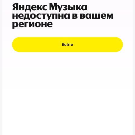
Яндекс Музыка
недоступна в вашем
регионе
Войти