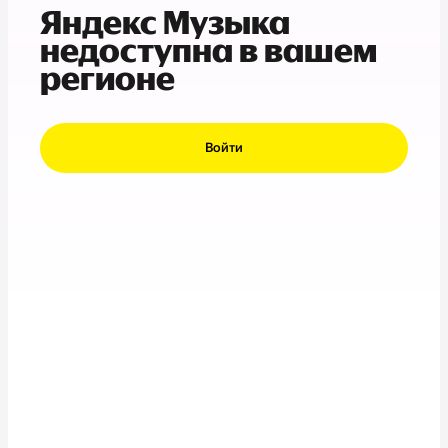
Яндекс Музыка
недоступна в вашем
регионе
Войти