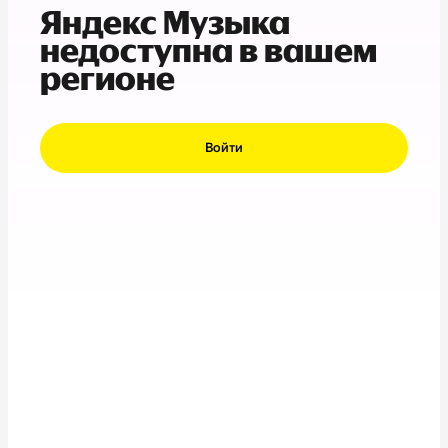
Яндекс Музыка
недоступна в вашем
регионе
Войти