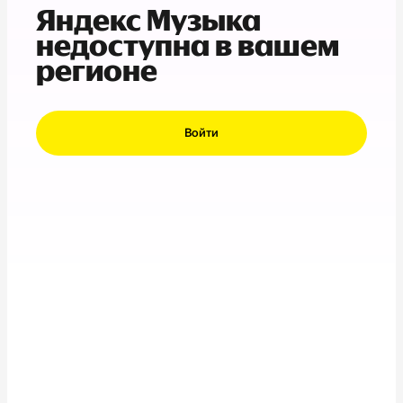
Яндекс Музыка
недоступна в вашем
регионе
Войти