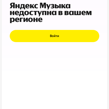
Яндекс Музыка
недоступна в вашем
регионе
Войти